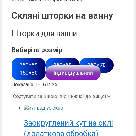
Скляні шторки на ванну
Шторки для ванни
Виберіть розмір:
150×50
150×60
150×70
150×80
Індивідуальний
Сортування
Показано 1–16 із 25
за
ціною:
від
найнижчої
до
Заокруглений кут на склі
найвищої
(додаткова обробка)