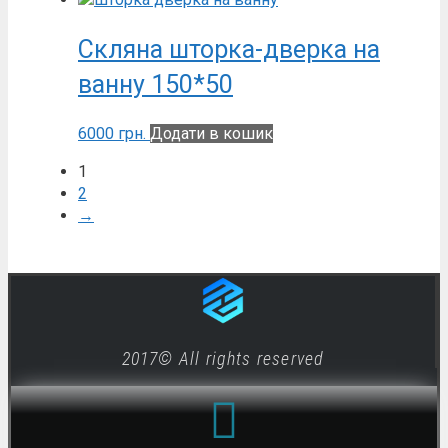
Скляна шторка-дверка на
ванну 150*50
6000
грн.
Додати в кошик
1
2
→
2017© All rights reserved