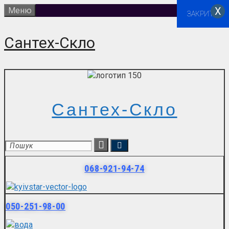
Перейти
Х
Меню
ЗАКРИТИ
до
вмісту
Сантех-Скло
Сантех-Скло
068-921-94-74
050-251-98-00