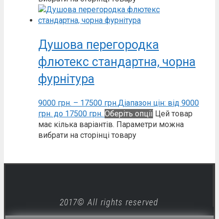
Душова перегородка
флютекс стандартна, чорна
фурнітура
9000
грн.
–
17500
грн.
Діапазон цін: від 9000
грн. до 17500 грн.
Оберіть опції
Цей товар
має кілька варіантів. Параметри можна
вибрати на сторінці товару
2017© All rights reserved