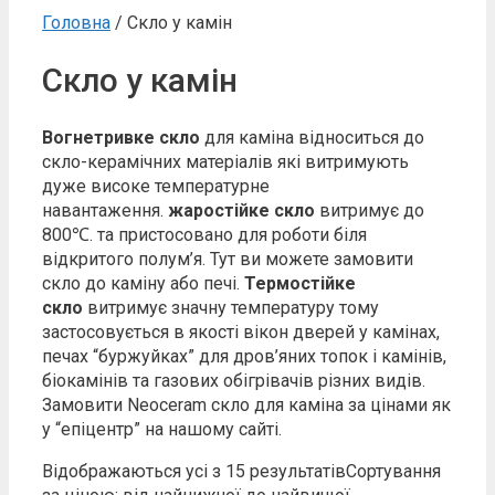
Головна
/ Скло у камін
Скло у камін
Вогнетривке скло
для каміна відноситься до
скло-керамічних матеріалів які витримують
дуже високе температурне
навантаження.
жаростійке
скло
витримує до
800℃. та пристосовано для роботи біля
відкритого полум’я. Тут ви можете замовити
скло до каміну або печі.
Термостійке
скло
витримує значну температуру тому
застосовується в якості вікон дверей у камінах,
печах “буржуйках” для дров’яних топок і камінів,
біокамінів та газових обігрівачів різних видів.
Замовити Neoceram скло для каміна за цінами як
у “епіцентр” на нашому сайті.
Відображаються усі з 15 результатів
Сортування