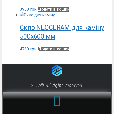
3950
грн.
Додати в кошик
Скло NEOCERAM для каміну
500х600 мм
4730
грн.
Додати в кошик
2017© All rights reserved