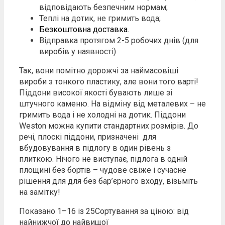
відповідають безпечним нормам;
Теплі на дотик, не гримить вода;
Безкоштовна доставка.
Відправка протягом 2-5 робочих днів (для
виробів у наявності)
Так, вони помітно дорожчі за наймасовіші
вироби з тонкого пластику, але вони того варті!
Піддони високої якості бувають лише зі
штучного каменю. На відміну від металевих – не
гримить вода і не холодні на дотик. Піддони
Weston можна купити стандартних розмірів. До
речі, плоскі піддони, призначені для
вбудовування в підлогу в один рівень з
плиткою. Нічого не виступає, підлога в одній
площині без бортів – чудове свіже і сучасне
рішення для для без бар’єрного входу, візьміть
на замітку!
Показано 1–16 із 25
Сортування за ціною: від
найнижчої до найвищої