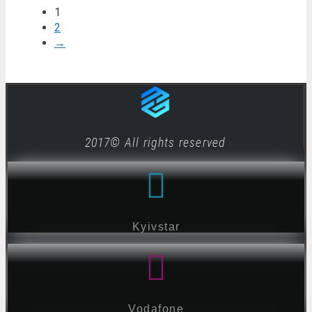
1
2
→
2017© All rights reserved
Kyivstar
Vodafone