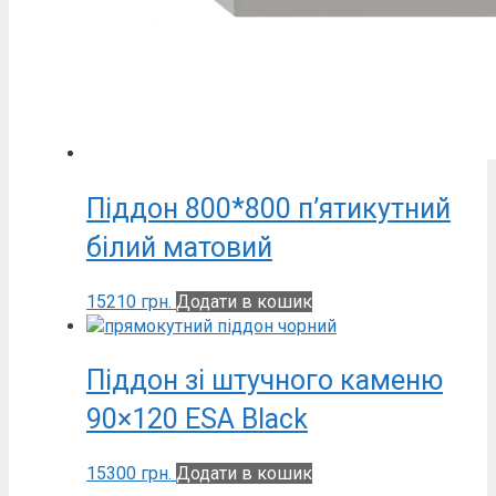
Піддон 800*800 п’ятикутний
білий матовий
15210
грн.
Додати в кошик
Піддон зі штучного каменю
90×120 ESA Black
15300
грн.
Додати в кошик