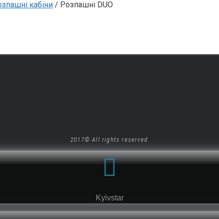
озпашні кабіни
/ Розпашні DUO
2017© All rights reserved
Kyivstar