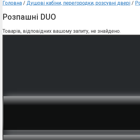
Головна
/
Душові кабіни, перегородки, розсувні двері
/
Р
Розпашні DUO
Товарів, відповідних вашому запиту, не знайдено.