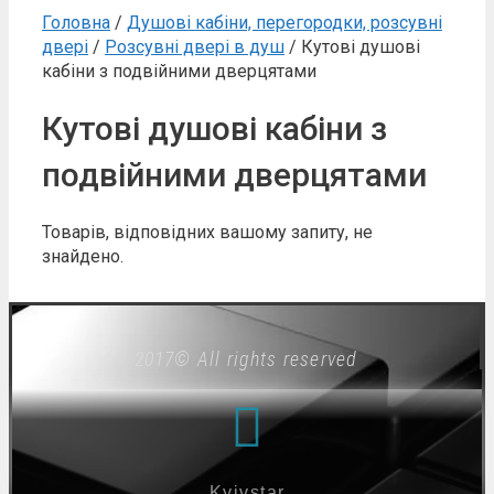
Головна
/
Душові кабіни, перегородки, розсувні
двері
/
Розсувні двері в душ
/ Кутові душові
кабіни з подвійними дверцятами
Кутові душові кабіни з
подвійними дверцятами
Товарів, відповідних вашому запиту, не
знайдено.
2017© All rights reserved
Kyivstar