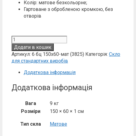
Колір: матове безкольорне;
Гартоване з обробленою кромкою, без
отворів
Скло
6
Додати в кошик
мм
Артикул:
6 бц 150х60-мат (3825)
Категорія:
Скло
матове
для стандартних виробів
150х60
кількість
Додаткова інформація
Додаткова інформація
Вага
9 кг
Розміри
150 × 60 × 1 см
Тип скла
Матове