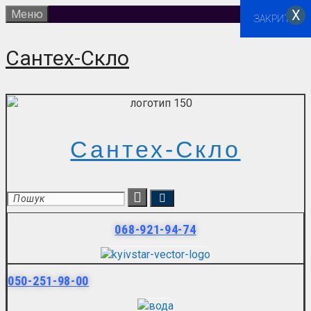
Перейти
Х
Меню
ЗАКРИТИ
до
вмісту
Сантех-Скло
Сантех-Скло
068-921-94-74
050-251-98-00