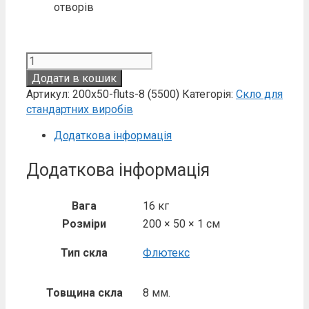
отворів
Скло
8
Додати в кошик
мм
Артикул:
200х50-fluts-8 (5500)
Категорія:
Скло для
флутекс
стандартних виробів
200х50
кількість
Додаткова інформація
Додаткова інформація
Вага
16 кг
Розміри
200 × 50 × 1 см
Тип скла
Флютекс
Товщина скла
8 мм.