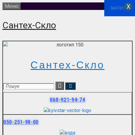
Перейти
Х
Меню
ЗАКРИТИ
до
вмісту
Сантех-Скло
Сантех-Скло
068-921-94-74
050-251-98-00