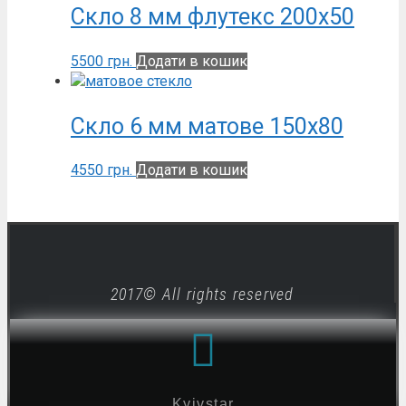
Скло 8 мм флутекс 200х50
5500
грн.
Додати в кошик
Скло 6 мм матове 150х80
4550
грн.
Додати в кошик
2017© All rights reserved
Kyivstar