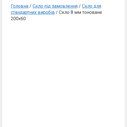
Головна
/
Скло під замовлення
/
Скло для
стандартних виробів
/ Скло 8 мм тоноване
200х60