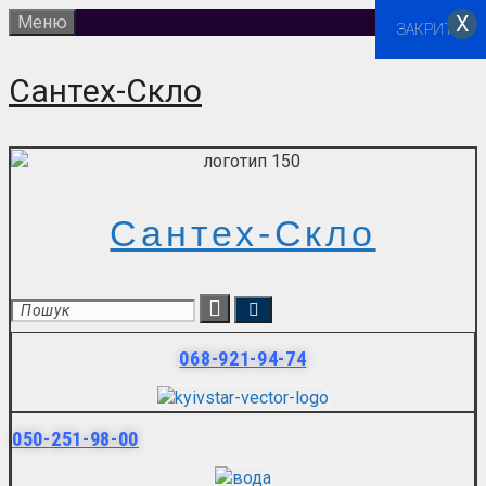
Перейти
Х
Меню
ЗАКРИТИ
до
вмісту
Сантех-Скло
Сантех-Скло
068-921-94-74
050-251-98-00