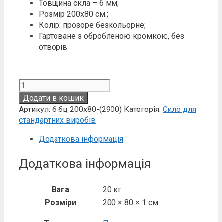
Товщина скла – 6 мм;
Розмір 200х80 см.;
Колір: прозоре безкольорне;
Гартоване з обробленою кромкою, без
отворів
Скло
6
Додати в кошик
мм
Артикул:
6 бц 200х80-(2900)
Категорія:
Скло для
прозоре
стандартних виробів
200х80
кількість
Додаткова інформація
Додаткова інформація
Вага
20 кг
Розміри
200 × 80 × 1 см