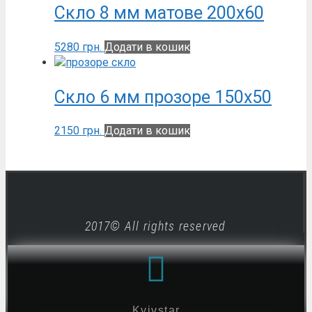
Скло 8 мм матове 200х60
5280
грн.
Додати в кошик
Скло 6 мм прозоре 150х50
2150
грн.
Додати в кошик
2017© All rights reserved
Kyivstar