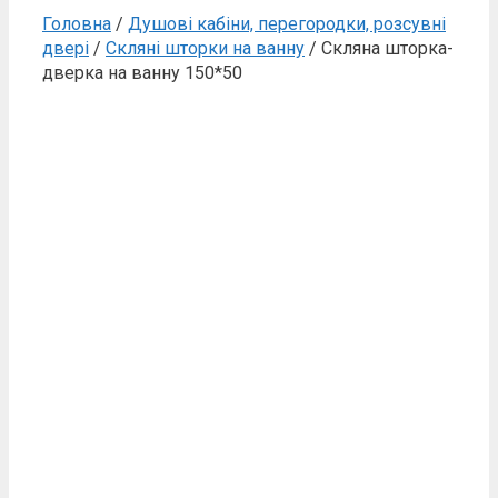
Головна
/
Душові кабіни, перегородки, розсувні
двері
/
Скляні шторки на ванну
/ Скляна шторка-
дверка на ванну 150*50