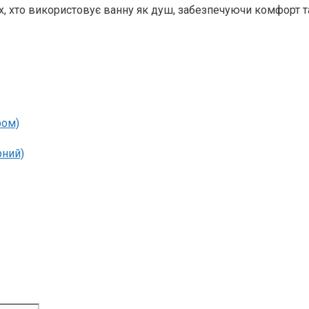
, хто використовує ванну як душ, забезпечуючи комфорт та 
ром)
рний)