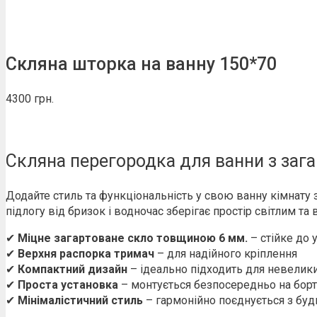
Скляна шторка на ванну 150*70
4300
грн.
Скляна перегородка для ванни з зага
Додайте стиль та функціональність у свою ванну кімнату
підлогу від бризок і водночас зберігає простір світлим та 
✔
Міцне загартоване скло товщиною 6 мм.
– стійке до 
✔
Верхня распорка тримач
– для надійного кріплення
✔
Компактний дизайн
– ідеально підходить для невелики
✔
Проста установка
– монтується безпосередньо на бор
✔
Мінімалістичний стиль
– гармонійно поєднується з буд