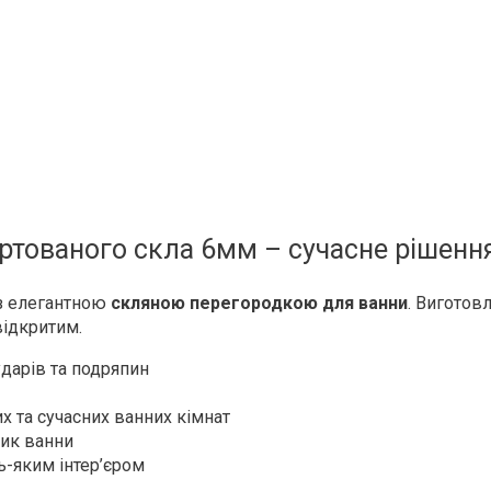
ртованого скла 6мм – сучасне рішення
 з елегантною
скляною перегородкою для ванни
. Виготов
відкритим.
ударів та подряпин
х та сучасних ванних кімнат
тик ванни
ь-яким інтер’єром