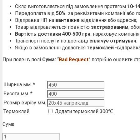
Скло виготовляється під замовлення протягом
10-1
Передоплата від
50%
за реквізитами компанії або по
Відправка НП на
вантажне
відділення або адресна;
Товар відправляється повністю
застрахованим
, об
Вартість доставки 400-500 грн.
нараховує компанія
Транспорті послуги по доставці
сплачує отримувач
.
Якщо в замовленні додається
термоклей
-відправка
При появі в полі
Сума:
“
Bad Request
” потрібно оновити ст
Ширина мм.
*
Висота мм.
*
Розмір вирізу мм.
Термоклей
Додати термоклей 300℃
Сума
Скло