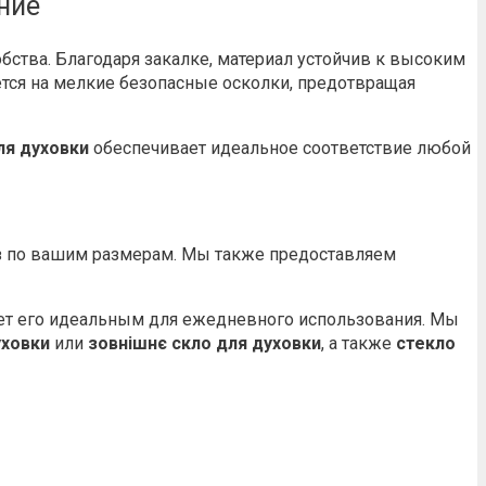
ние
обства. Благодаря закалке, материал устойчив к высоким
ется на мелкие безопасные осколки, предотвращая
ля духовки
обеспечивает идеальное соответствие любой
аз по вашим размерам. Мы также предоставляем
ает его идеальным для ежедневного использования. Мы
уховки
или
зовнішнє скло для духовки
, а также
стекло