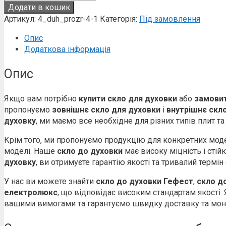
для
Додати в кошик
духовки
Артикул:
4_duh_prozr-4-1
Категорія:
Під замовлення
внутрішнє
кількість
Опис
Додаткова інформація
Опис
Якщо вам потрібно
купити скло для духовки
або
замовит
пропонуємо
зовнішнє скло для духовки
і
внутрішнє скл
духовку
, ми маємо все необхідне для різних типів плит т
Крім того, ми пропонуємо продукцію для конкретних мод
моделі. Наше
скло до духовки
має високу міцність і сті
духовку
, ви отримуєте гарантію якості та тривалий термін 
У нас ви можете знайти
скло до духовки Гефест
,
скло д
електролюкс
, що відповідає високим стандартам якості
вашими вимогами та гарантуємо швидку доставку та мон