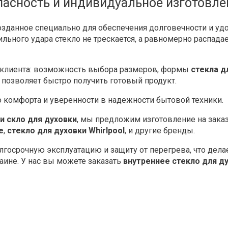
опасность и индивидуальное изготовле
созданное специально для обеспечения долговечности и уд
льного удара стекло не трескается, а равномерно распада
 клиента: возможность выбора размеров, формы
стекла д
о позволяет быстро получить готовый продукт.
 комфорта и уверенности в надежности бытовой техники.
и скло для духовки
, мы предложим изготовление на зак
e
,
стекло для духовки Whirlpool
, и другие бренды.
лгосрочную эксплуатацию и защиту от перегрева, что дел
аине. У нас вы можете заказать
внутреннее стекло для д