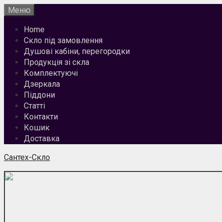
Перейти
Меню
до
Home
вмісту
Скло під замовлення
Душові кабіни, перегородки
Продукція зі скла
Комплектуючі
Дзеркала
Піддони
Статті
Контакти
Кошик
Доставка
Сантех-Скло