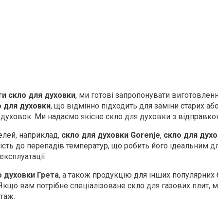
и скло для духовки
, ми готові запропонувати виготовле
о для духовки
, що відмінно підходить для заміни старих 
а духовок. Ми надаємо якісне скло для духовки з відправкою
елей, наприклад,
скло для духовки Gorenje
,
скло для духо
йкість до перепадів температур, що робить його ідеальни
експлуатації.
о духовки Грета
, а також продукцію для інших популярних
. Якщо вам потрібне спеціалізоване скло для газових плит
таж.