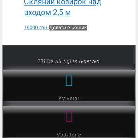
Скляний козирок над
входом 2,5 м
19000
грн.
Додати в кошик
2017© All rights reserved
Kyivstar
Vodafone