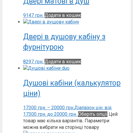
Двері матові в душ
9147
грн.
Додати в кошик
Двері в душову кабіну з
фурнітурою
8297
грн.
Додати в кошик
Душові кабіни (калькулятор
ціни)
17300
грн.
–
20000
грн.
Діапазон цін: від
17300 грн. до 20000 грн.
Оберіть опції
Цей
товар має кілька варіантів. Параметри
можна вибрати на сторінці товару