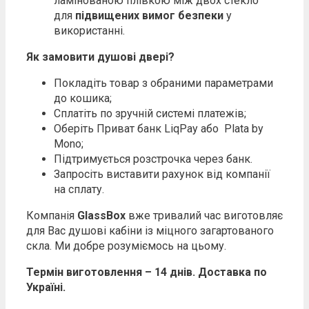
ламінованою плівкою між двох стекло
для
підвищених вимог безпеки
у
використанні.
Як замовити душові двері?
Покладіть товар з обраними параметрами
до кошика;
Сплатіть по зручній системі платежів;
Оберіть Приват банк LiqPay або Plata by
Mono;
Підтримується розстрочка через банк.
Запросіть виставити рахунок від компанії
на сплату.
Компанія
GlassBox
вже тривалий час виготовляє
для Вас душові кабіни із міцного загартованого
скла. Ми добре розуміємось на цьому.
Термін виготовлення – 14 днів. Доставка по
Україні.