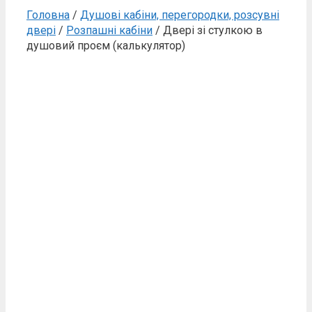
Головна
/
Душові кабіни, перегородки, розсувні
двері
/
Розпашні кабіни
/ Двері зі стулкою в
душовий проєм (калькулятор)