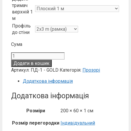
тримач
верхній 1
м
Профіль
до стіни
Сума
Перегородка
прозора
Додати в кошик
нестандартні
Артикул:
ПД-1 - GOLD
Категорія:
Прозорі
розміри
фурнітура
Додаткова інформація
золото
кількість
Додаткова інформація
Розміри
200 × 60 × 1 см
Розмір перегородки
Індивідуальний