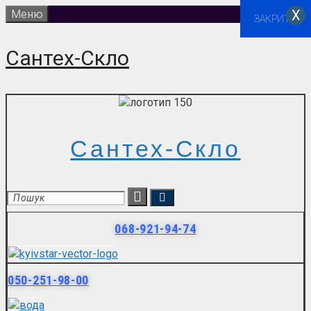
Перейти
Х
Меню
ЗАКРИТИ
до
вмісту
Сантех-Скло
Сантех-Скло
068-921-94-74
050-251-98-00