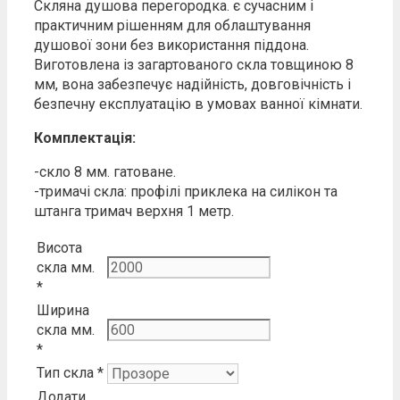
Ск
ляна
д
ушова перегородка.
є
сучасн
и
м
і
практичн
и
м
рішення
м
для облаштування
душової зони без
використання
піддона.
Виготовлена
і
з загартованого скла товщиною 8
мм, вона забезпечує надійність, довговічність і
безпечн
у
е
кс
п
лу
а
тац
ію
в
умо
ва
х ва
нн
ої
кімнат
и
.
Комплектація:
-скло 8 мм. гатоване.
-тримачі скла: профілі приклека на силікон та
штанга тримач верхня 1 метр.
Висота
скла мм.
*
Ширина
скла мм.
*
Тип скла
*
Додати