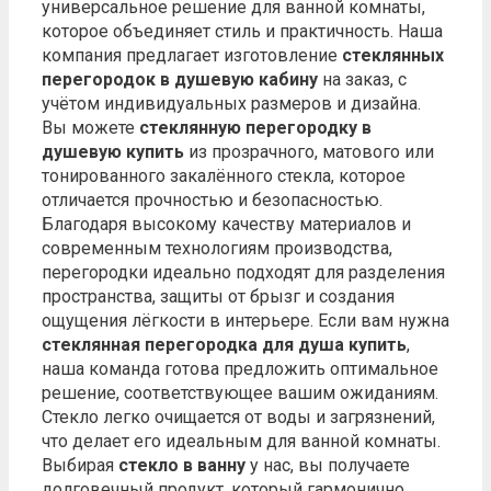
универсальное решение для ванной комнаты,
которое объединяет стиль и практичность. Наша
компания предлагает изготовление
стеклянных
перегородок в душевую кабину
на заказ, с
учётом индивидуальных размеров и дизайна.
Вы можете
стеклянную перегородку в
душевую купить
из прозрачного, матового или
тонированного закалённого стекла, которое
отличается прочностью и безопасностью.
Благодаря высокому качеству материалов и
современным технологиям производства,
перегородки идеально подходят для разделения
пространства, защиты от брызг и создания
ощущения лёгкости в интерьере. Если вам нужна
стеклянная перегородка для душа купить
,
наша команда готова предложить оптимальное
решение, соответствующее вашим ожиданиям.
Стекло легко очищается от воды и загрязнений,
что делает его идеальным для ванной комнаты.
Выбирая
стекло в ванну
у нас, вы получаете
долговечный продукт, который гармонично