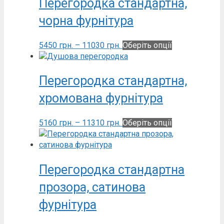
Перегородка стандартна,
чорна фурнітура
Діапазон
Цей
5450
грн.
–
11030
грн.
Оберіть опції
цін:
товар
від
має
5450
кілька
Перегородка стандартна,
грн.
варіантів.
хромована фурнітура
до
Параметри
11030
можна
грн.
вибрати
Діапазон
Цей
5160
грн.
–
11310
грн.
Оберіть опції
на
цін:
товар
сторінці
від
має
товару
5160
кілька
грн.
варіантів.
Перегородка стандартна
до
Параметри
прозора, сатинова
11310
можна
грн.
вибрати
фурнітура
на
сторінці