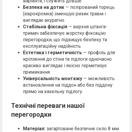
варіанти, і служить довше.
Безпека на дотик
— полірований торець
(еврокромка) зменшує ризик травм і
виглядає акуратно.
Стабільна фіксація
— верхня штанга-
тримач забезпечує жорстку фіксацію
перегородки, що підвищує безпеку та
експлуатаційну надійність.
Естетика і герметичність
— профіль для
кріплення до стіни та підлоги одночасно
красиво виглядає і якісно герметизує
примикання.
Універсальність монтажу
— можливість
встановлення на піддон або без піддону
прямо на кахельну підлогу.
Технічні переваги нашої
перегородки
Матеріал:
загартоване безпечне скло 8 мм.