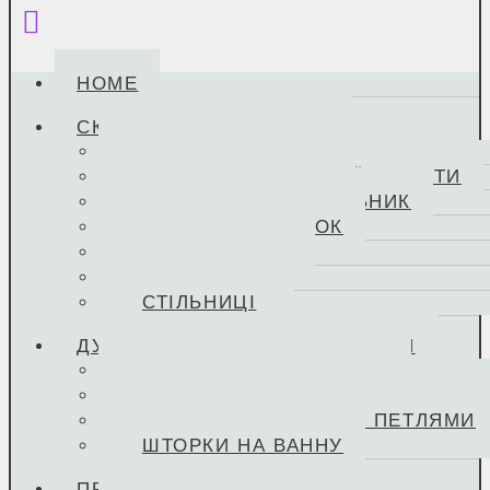
Menu
HOME
СКЛО ПІД ЗАМОВЛЕННЯ
СКЛО ДЛЯ ДУШОВИХ КАБІН
ПОЛИЦІ ДЛЯ ВАННОЇ КІМНАТИ
ПОЛИЦІ В ХОЛОДИЛЬНИК
СКЛО ДО ДУХОВОК
СКЛО У КАМІН
СКЛО ДО ПК
СТІЛЬНИЦІ
ДУШОВІ КАБІНИ, ПЕРЕГОРОДКИ
ДУШОВІ ПЕРЕГОРОДКИ
РОЗСУВНІ ДУШОВІ НА РОЛИКАХ
РОЗПАШНІ ДУШОВІ З ПЕТЛЯМИ
ШТОРКИ НА ВАННУ
ПРОДУКЦІЯ ЗІ СКЛА