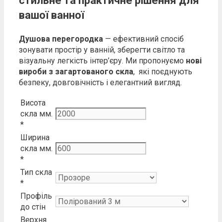
стильне та практичне рішення для
вашої ванної
Душова перегородка
— ефективний спосіб
зонувати простір у ванній, зберегти світло та
візуальну легкість інтер’єру. Ми пропонуємо
нові
вироби з загартованого скла
, які поєднують
безпеку, довговічність і елегантний вигляд.
Висота
скла мм.
*
Ширина
скла мм.
*
Тип скла
*
Профіль
до стін
Верхня