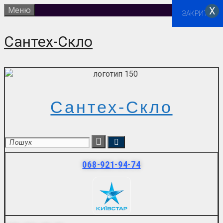
Перейти
Х
Меню
ЗАКРИТИ
до
вмісту
Сантех-Скло
Сантех-Скло
068-921-94-74