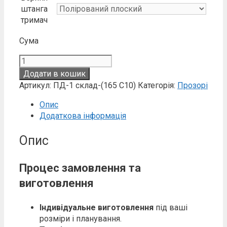
штанга
тримач
Сума
Перегородка
нестандартні
Додати в кошик
розміри
Артикул:
ПД-1 склад-(165 С10)
Категорія:
Прозорі
(калькулятор)
кількість
Опис
Додаткова інформація
Опис
Процес замовлення та
виготовлення
Індивідуальне виготовлення
під ваші
розміри і планування.