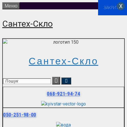
Перейти
Х
Меню
ЗАКРИТИ
до
вмісту
Сантех-Скло
Сантех-Скло
068-921-94-74
050-251-98-00