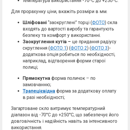
температура використання -70*С до +250*С.
Для прорахунку ціни, вкажіть розміри в мм.
Шліфовані
“заокруглені” торці (
ФОТО
) скла
входять до вартості виробу та гарантують
безпеку та комфорт у використанні.
Заокруглення кутів –
це придання радіусу
скруглення (
ФОТО 1
) (
ФОТО 2
) (
ФОТО 3
)-
додаткова опція робиться по необхідності,
наприклад, відтворення форми старої
полиці;
Прямокутна
форма поличок – по
замовчанню;
Трапецієвідна
форма за додаткову оплату
в разі необхідності;
Загартоване скло витримує температурний
діапазон від -70°C до +250°C, що забезпечує його
довговічність і надійність навіть за інтенсивного
використання.