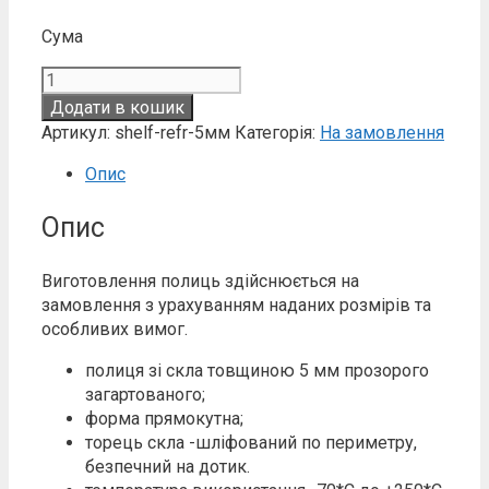
Сума
Полиця
скляна
Додати в кошик
посилена
Артикул:
shelf-refr-5мм
Категорія:
На замовлення
5мм
кількість
Опис
Опис
Виготовлення полиць здійснюється на
замовлення з урахуванням наданих розмірів та
особливих вимог.
полиця зі скла товщиною 5 мм прозорого
загартованого;
форма прямокутна;
торець скла -шліфований по периметру,
безпечний на дотик.