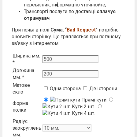
перевізник, інформацію уточнюйте;
Транспорті послуги по доставці
сплачує
отримувач
.
При появі в полі
Сума:
“
Bad Request
” потрібно
оновити сторінку. Це трапляється при поганому
зв’язку з інтернетом.
Ширина мм.
*
Довжина
мм.
*
Матове
Одна сторона
Дві сторони
скло
Прямі кути
Форма
Кути 2 шт.
полки
Кути 4 шт.
Радіус
заокруглень
мм.