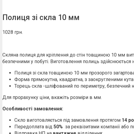
Полиця зі скла 10 мм
1028
грн.
Скляна полиця для кріплення до стін товщиною 10 мм витр
безпечними у побуті. Виготовлення полиць здійснюється 
Полиця зі скла товщиною 10 мм прозорого загартов
Форма прямокутна, квадратна, з заокругленими кутам
Торець скла -шліфований по периметру, безпечний н
Для прорахунку ціни, вкажіть розміри в мм.
Особливості замовлення:
Скло виготовляється під замовлення протягом
14 р
Передоплата від
50%
за реквізитами компанії або по
Відправка НП на
вантажне
відділення;