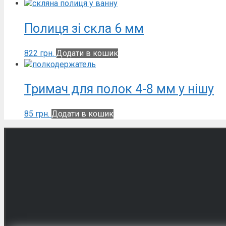
Полиця зі скла 6 мм
822
грн.
Додати в кошик
Тримач для полок 4-8 мм у нішу
85
грн.
Додати в кошик