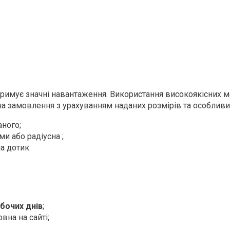
имує значні навантаження. Використання високоякісних мат
на замовлення з урахуванням наданих розмірів та особливи
аного;
и або радіусна ;
а дотик.
обочих днів
;
вна на сайті;