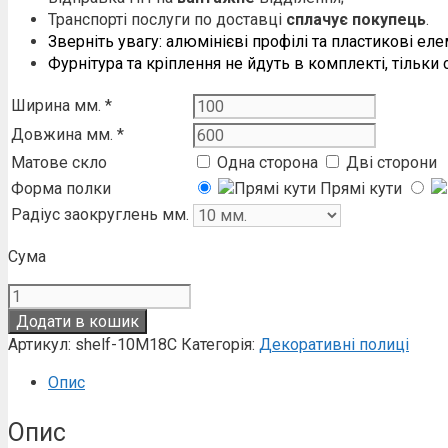
Транспорті послуги по доставці
сплачує покупець
.
Зверніть увагу: алюмінієві профілі та пластикові ел
Фурнітура та кріплення не йдуть в комплекті, тільки 
Ширина мм.
*
Довжина мм.
*
Матове скло
Одна сторона
Дві сторони
Форма полки
Прямі кути
Радіус заокруглень мм.
Сума
Полиця
зі
Додати в кошик
скла
Артикул:
shelf-10М18С
Категорія:
Декоративні полиці
10
мм
Опис
кількість
Опис