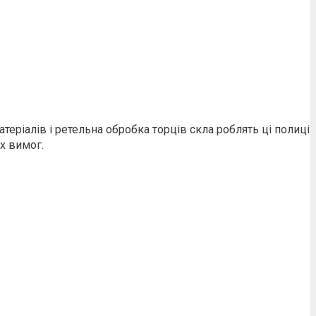
еріалів і ретельна обробка торців скла роблять ці полиці
х вимог.