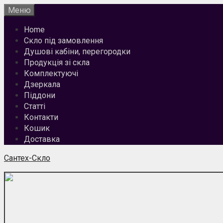
Перейти
Меню
до
Home
вмісту
Скло під замовлення
Душові кабіни, перегородки
Продукція зі скла
Комплектуючі
Дзеркала
Піддони
Статті
Контакти
Кошик
Доставка
Сантех-Скло