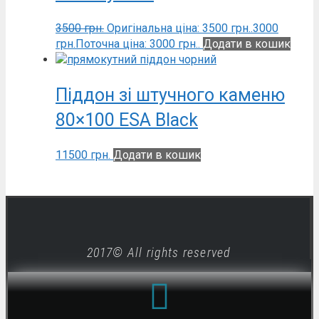
3500
грн.
Оригінальна ціна: 3500 грн..
3000
грн.
Поточна ціна: 3000 грн..
Додати в кошик
Піддон зі штучного каменю
80×100 ESA Black
11500
грн.
Додати в кошик
2017© All rights reserved