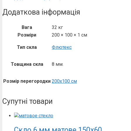
кількість
Додаткова інформація
Вага
32 кг
Розміри
200 × 100 × 1 см
Тип скла
Флютекс
Товщина скла
8 мм.
Розмір перегородки
200х100 см
Супутні товари
Скло 6 мм матове 150х60