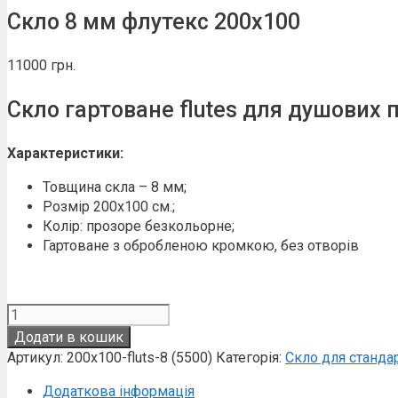
Скло 8 мм флутекс 200х100
11000
грн.
Скло гартоване flutes для душових 
Характеристики:
Товщина скла – 8 мм;
Розмір 200х100 см.;
Колір: прозоре безкольорне;
Гартоване з обробленою кромкою, без отворів
Скло
8
Додати в кошик
мм
Артикул:
200х100-fluts-8 (5500)
Категорія:
Скло для станда
флутекс
200х100
Додаткова інформація