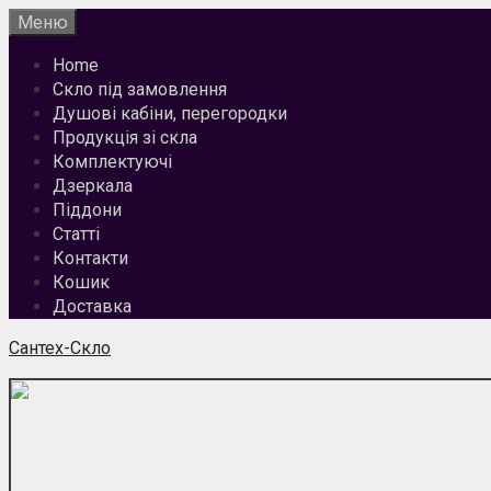
Перейти
Меню
до
Home
вмісту
Скло під замовлення
Душові кабіни, перегородки
Продукція зі скла
Комплектуючі
Дзеркала
Піддони
Статті
Контакти
Кошик
Доставка
Сантех-Скло