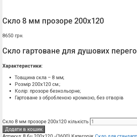
Скло 8 мм прозоре 200х120
8650
грн.
Скло гартоване для душових перег
Характеристики:
Товщина скла – 8 мм;
Розмір 200х120 см.;
Колір: прозоре безкольорне;
Гартоване з обробленою кромкою, без отворів
Скло 8 мм прозоре 200х120 кількість
Додати в кошик
Артикул:
8 бц 200х120 -(3600)
Категорія:
Скло для стандар